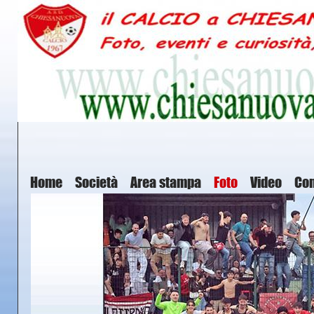
Home
Società
Area stampa
Foto
Video
Con