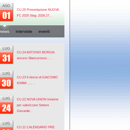
AGO
CU.25 Presentazione NUOVA
01
FC 2025 Stag. 2026.27 ..
news
interviste
eventi
LUG
CU.24 ANTONIO BORGIA
31
ancora i Biancorosso.... ..
LUG
CU.23 Il ritorno di GIACOMO
30
IOMMI ...... ..
LUG
CU.22 NOVA UNION Insieme
24
per valorizzare Settore
Giovanile ..
LUG
CU.21 CALENDARIO PRE