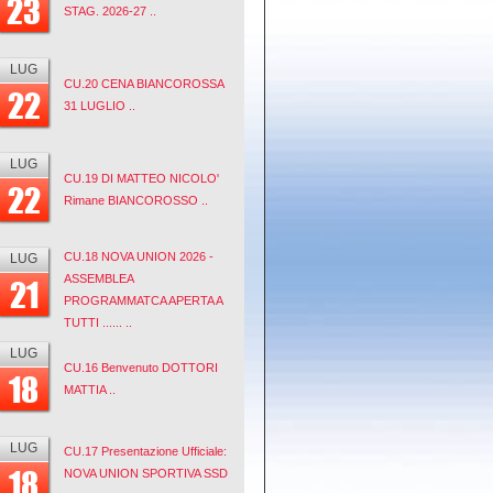
23
STAG. 2026-27 ..
LUG
CU.20 CENA BIANCOROSSA
22
31 LUGLIO ..
LUG
CU.19 DI MATTEO NICOLO'
22
Rimane BIANCOROSSO ..
CU.18 NOVA UNION 2026 -
LUG
ASSEMBLEA
21
PROGRAMMATCA APERTA A
TUTTI ...... ..
LUG
CU.16 Benvenuto DOTTORI
18
MATTIA ..
LUG
CU.17 Presentazione Ufficiale:
18
NOVA UNION SPORTIVA SSD