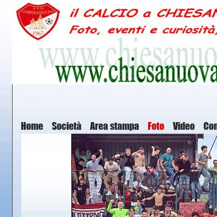
Home
Società
Area stampa
Foto
Video
Con