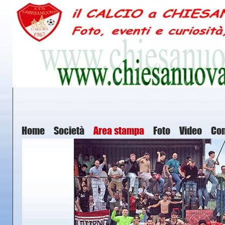
Home
Società
Area stampa
Foto
Video
Con