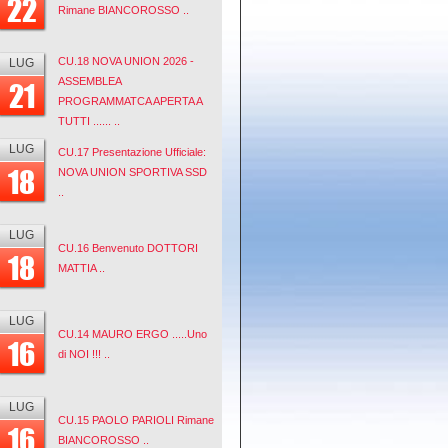
22
Rimane BIANCOROSSO ..
CU.18 NOVA UNION 2026 -
LUG
ASSEMBLEA
21
PROGRAMMATCA APERTA A
TUTTI ...... ..
LUG
CU.17 Presentazione Ufficiale:
18
NOVA UNION SPORTIVA SSD
..
LUG
CU.16 Benvenuto DOTTORI
18
MATTIA ..
LUG
CU.14 MAURO ERGO .....Uno
16
di NOI !!! ..
LUG
CU.15 PAOLO PARIOLI Rimane
16
BIANCOROSSO ..