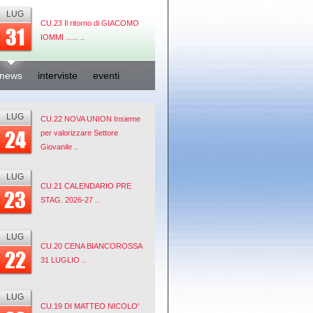
LUG
CU.23 Il ritorno di GIACOMO
31
IOMMI ...... ..
news
interviste
eventi
LUG
CU.22 NOVA UNION Insieme
24
per valorizzare Settore
Giovanile ..
LUG
CU.21 CALENDARIO PRE
23
STAG. 2026-27 ..
LUG
CU.20 CENA BIANCOROSSA
22
31 LUGLIO ..
LUG
CU.19 DI MATTEO NICOLO'