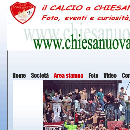
Home
Società
Area stampa
Foto
Video
Con