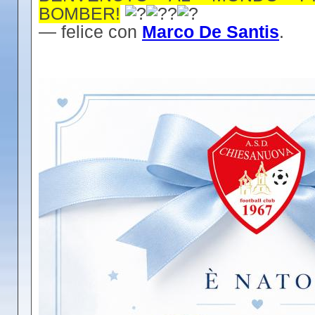
BOMBER!
—
felice con
Marco De Santis
.